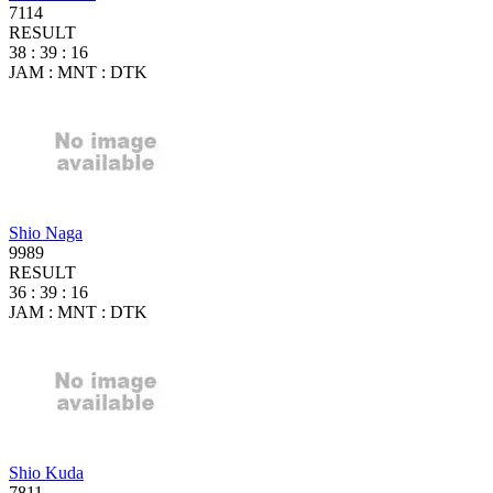
7114
RESULT
38
:
39
:
14
JAM : MNT : DTK
Shio Naga
9989
RESULT
36
:
39
:
14
JAM : MNT : DTK
Shio Kuda
7811