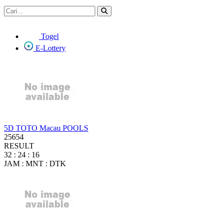
Togel
E-Lottery
5D TOTO Macau POOLS
25654
RESULT
32
:
24
:
14
JAM : MNT : DTK